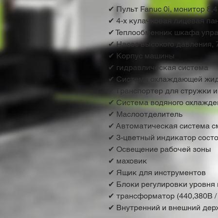
✔ Пульт Fanuc 0i, монитор 8,
✔ 4-х кулачковая лицевая па
✔ Теплообменник шкафа упр
✔ Насос высокого давления, 
✔ Корпус машины
✔ гидравлическая система
✔ Система охлаждающей жид
✔ Транспортер для стружки и
✔ Система водяного охлажде
✔ Маслоотделитель
✔ Автоматическая система с
✔ 3-цветный индикатор сост
✔ Освещение рабочей зоны
✔ маховик
✔ Ящик для инструментов
✔ Блоки регулировки уровня
✔ трансформатор (440,380В /
✔ Внутренний и внешний дер