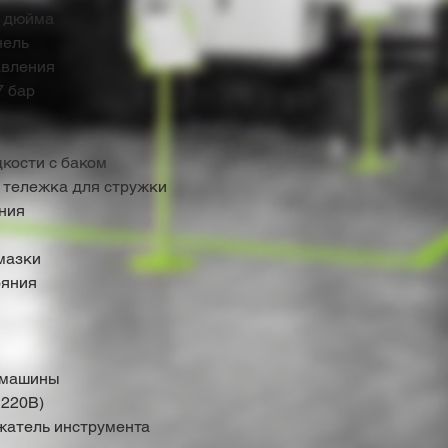
4 дюйма
нель
авления
7 бар
кости с баком
 тележка для стружки
ния
мазки
ояния
 машины
 220В)
жатель инструмента