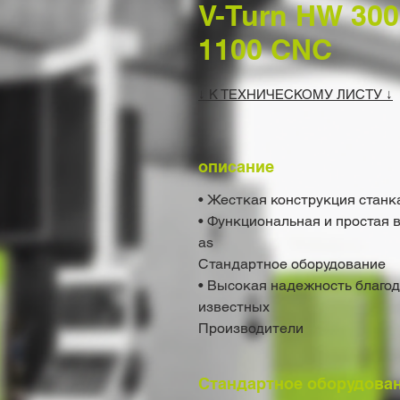
V-Turn HW 300 •
1100 CNC
↓ К ТЕХНИЧЕСКОМУ ЛИСТУ ↓
описание
• Жесткая конструкция станк
• Функциональная и простая 
as
Стандартное оборудование
• Высокая надежность благо
известных
Производители
Стандартное оборудова