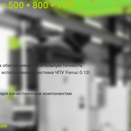
 500 • 800 • 1000 •
а обеспечивает длительную точность
в использовании система ЧПУ Fanuc 0.12i
даря качественным компонентам
ние