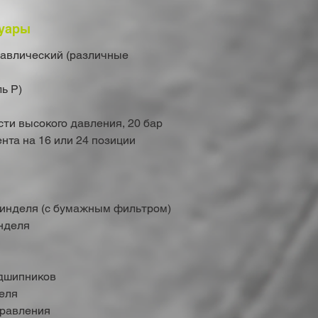
уары
равлический (различные
ь P)
ти высокого давления, 20 бар
нта на 16 или 24 позиции
инделя (с бумажным фильтром)
нделя
одшипников
еля
правления