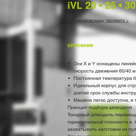
iVL 20 • 25 • 30
↓ К техническому паспорту ↓
описание
Оси X и Y оснащены линей
скорость движения 60/40 м
Постоянная температура 
Идеальный корпус для стр
долгий срок службы инстр
Машина легко доступна, и 
Принцип подбора шпинделя
Токарный шпиндель перемещае
горизонтальной плоскости и,
захватывать заготовки из пул