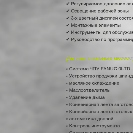
✔ Регулируемое давление за
✔ Освещение рабочей зоны
✔ 3-х цветный дисплей сост
✔ Монтажные элементы
✔ Инструменты для обслужи
✔ Руководство по программи
Дополнительные аксесс
⭑ Система ЧПУ FANUC 0i-TD
⭑ Устройство продувки шпин
⭑ масляное охлаждение
⭑ Маслоотделитель
⭑ Удаление дыма
⭑ Конвейерная лента заготов
⭑ Конвейерная лента готовых
⭑ автоматика дверей
⭑ Контроль инструмента
⭑ Система измерения инстру