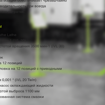
матизации обеспечивает чрезвычайно
водительность при всегда
ных затратах.
ы
the Lathe
мин-1 (iVL 20)
тотой вращения 3500 мин-1 (iVL 30)
ок
а 12 позиций
оловка на 12 позиций с приводными
,001 ° (iVL 20 Twin)
насос охлаждающей жидкости
сотой выброса 1100 мм
ованная система смазки