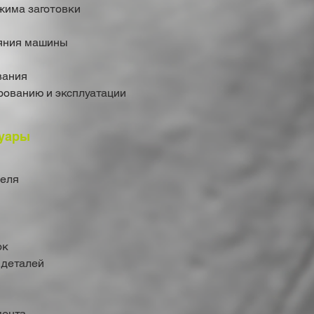
жима заготовки
ояния машины
вания
рованию и эксплуатации
уары
деля
ок
 деталей
мента