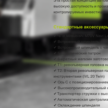
Эта простая концепция авто
высокую доступность и произ
контролируемых инвестицион
Стандартные аксессуар
✔ ЧПУ Mitsubishi M70V Navi La
✔ Встроенный шпиндель 4500 
✔ Встроенный шпиндель с час
✔ Гидравлический патрон
✔ 6-кратный магазин заготов
✔ T1: револьверная головка н
✔ T2: Вторая револьверная г
инструментами (iVL 20 Twin)
✔ Ось C с позиционированием 0
✔ Высокопроизводительный 
✔ Транспортер стружки с вы
✔ Автоматическая централиз
✔ Охлаждение шпинделя