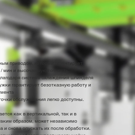
ным приводом, который гарантирует
 / мин и высочайшую точность.
благодаря системе охлаждения шпинделя
ужки гарантирует безотказную работу и
умента
точки обслуживания легко доступны.
тся как в вертикальной, так и в
 таким образом, может независимо
а и снова опускать их после обработки.