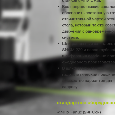
станков с ЧПУ CRG.
Все направляющие закале
обеспечить постоянную точ
отличительной чертой это
стола, который также обе
движения с одновременной
системе.
Шлифовальный шпиндель и
SNCM-220 и после глубокой
шлифования особенно подх
ежедневного производства
В шлифовальном шпинделе
гидростатический подшипн
Множество вариантов для 
запросу
стандартное оборудова
✔ ЧПУ Fanuc (2-я Оси)