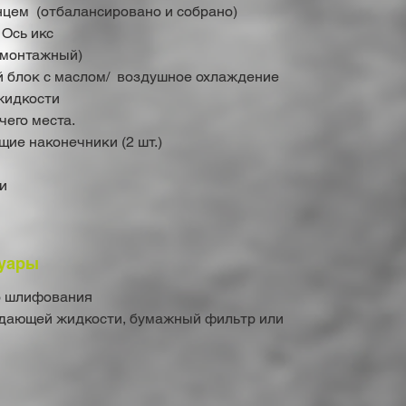
цем (отбалансировано и собрано)
 Ось икс
 монтажный)
 блок с маслом/ воздушное охлаждение
жидкости
чего места.
ие наконечники (2 шт.)
и
уары
го шлифования
ждающей жидкости, бумажный фильтр или