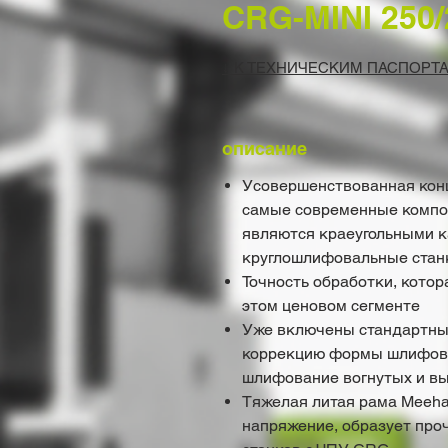
CRG-MINI 250/
↓ К ТЕХНИЧЕСКИМ ПАСПОРТА
описание
Усовершенствованная конц
самые современные компо
являются краеугольными к
круглошлифовальные станк
Точность обработки, кото
этом ценовом сегменте
Уже включены стандартны
коррекцию формы шлифовал
шлифование вогнутых и вы
Тяжелая литая рама Meeha
напряжение, образует про