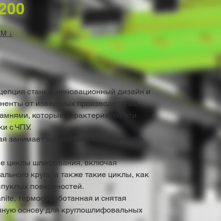
200
М ↓
епция станка, инновационный дизайн и
ненты от известных производителей
амнями, которые характеризуют эти
и с ЧПУ.
рая занимает выдающееся положение в
е циклы шлифования, включая
ьного круга, а также такие циклы, как
пуклых поверхностей.
nite, термообработанная и снятая
чную основу для круглошлифовальных