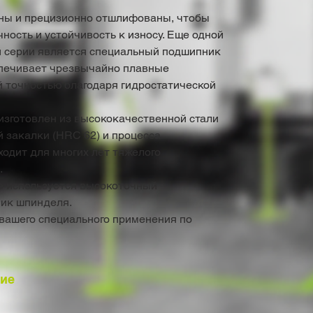
ны и прецизионно отшлифованы, чтобы
ность и устойчивость к износу. Еще одной
й серии является специальный подшипник
спечивает чрезвычайно плавные
 точностью благодаря гидростатической
зготовлен из высококачественной стали
 закалки (HRC 62) и процесса
одит для многих лет тяжелого
.
 используется высокоточный
ик шпинделя.
вашего специального применения по
ние