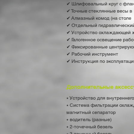
✔ Шлифовальный круг с флан
✔ Точные стеклянные весы в
✔ Алмазный комод (на столе
✔ Отдельный гидравлический
✔ Устройство охлаждающей 
✔ Галогенное освещение рабо
✔ Фиксированные центрирующ
✔ Рабочий инструмент
✔ Инструкция по эксплуатаци
Дополнительные аксесс
⭑ Устройство для внутренне
⭑ Система фильтрации охла
магнитный сепаратор
⭑ водитель (разные)
⭑ 2-точечный безель
⭑ 3-точечный безель