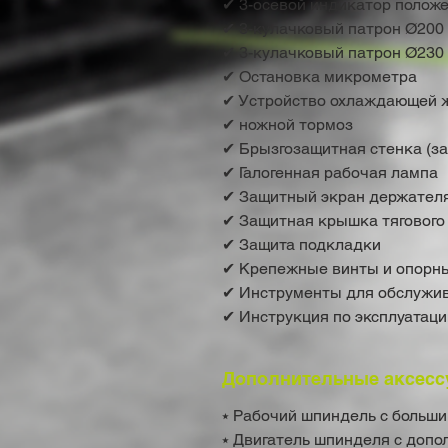
✔ 3-осевой индикатор полож
✔ 3-кулачковый патрон Ø200 
✔ 3-кулачковый патрон Ø230 
✔ Остановка микрометра
✔ Устройство охлаждающей 
✔ ножной тормоз
✔ Брызгозащитная стенка (з
✔ Галогенная рабочая лампа
✔ Защитный экран держателя
✔ Защитная крышка тягового
✔ Защита подкладки
✔ Крепежные винты и опорн
✔ Инструменты для обслужи
✔ Инструкция по эксплуатаци
Дополнительные аксесс
⭑ Рабочий шпиндель с больш
⭑ Двигатель шпинделя с доп