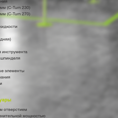
ения
мм (C-Turn 230)
мм (C-Turn 270)
жидкости
адняя)
 инструмента
 шпинделя
ые элементы
вания
и
уары
им отверстием
олнительной мощностью