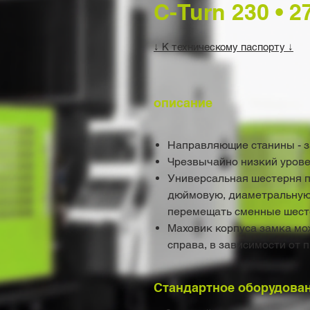
C-Turn 230 • 2
↓ К техническому паспорту ↓
описание
Направляющие станины - 
Чрезвычайно низкий уров
Универсальная шестерня п
дюймовую, диаметральную 
перемещать сменные шест
Маховик корпуса замка мож
справа, в зависимости от 
Стандартное оборудова