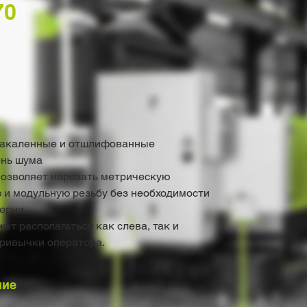
70
закаленные и отшлифованные
ень шума
озволяет нарезать метрическую
и модульную резьбу без необходимости
ерни.
ет располагаться как слева, так и
привычки оператора.
ние